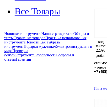
Все Товары
Новинки инструмента
Наши сертификаты
Обзоры и
тесты
Сравнение товаров
Практика использования
код
инструмента
Новости
Как выбрать
заказа:
инструмент
Подарки мужчинам
Электроинструмент в
22393
мире
Проверка
бензоинструмента
Безопасность
Вопросы и
добав
ответы
Гарантия
стоимос
у опера
+7 (495
Пила мо