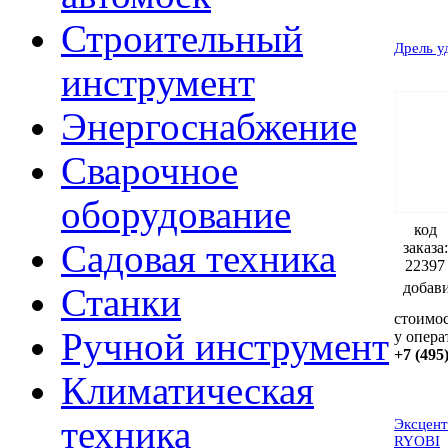
Строительный
Дрель у
инструмент
Энергоснабжение
Сварочное
оборудование
код
Садовая техника
заказа:
22397
добав
Станки
стоимос
Ручной инструмент
у опера
+7 (495
Климатическая
техника
Эксцен
RYOBI